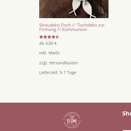
Streudeko Fisch // Tischdeko zur
Firmung // Kommunion
Bewertet
ab
4,00
€
mit
4.50
inkl. MwSt.
von 5
zzgl.
Versandkosten
Lieferzeit:
5-7 Tage
Sh