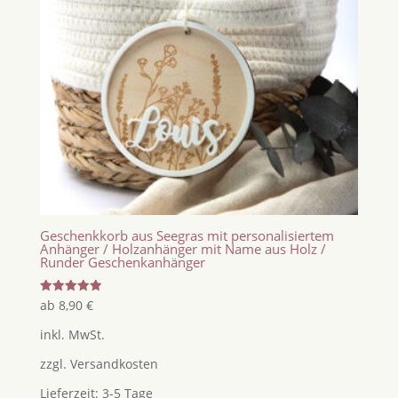
Geschenkkorb aus Seegras mit personalisiertem
Anhänger / Holzanhänger mit Name aus Holz /
Runder Geschenkanhänger
Bewertet
ab
8,90
€
mit
5.00
inkl. MwSt.
von 5
zzgl.
Versandkosten
Lieferzeit:
3-5 Tage