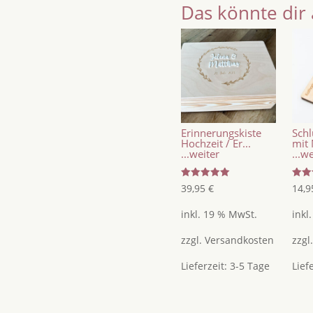
Erinnerungsbox
Das könnte dir 
mit
Blumenmotiv
/
Holzbox
mit
Acrylschrift
/
Erinnerungskiste
Schl
Hochzeitsgeschenk
Hochzeit / Er...
mit 
...weiter
...w
Menge
Bewertet
Bewer
39,95
€
14,
mit
mit
5.00
5.00
von 5
von 
inkl. 19 % MwSt.
inkl
zzgl.
Versandkosten
zzgl
Lieferzeit:
3-5 Tage
Lief