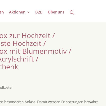
en
Aktionen
B2B
Über uns
ox zur Hochzeit /
ste Hochzeit /
ox mit Blumenmotiv /
crylschrift /
chenk
ndkosten
nen besonderen Anlass. Damit werden Erinnerungen bewahrt.