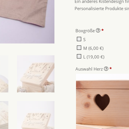
Ein anderes Kistendesign f
Personalisierte Produkte 
Boxgröße
*
S
M
(6,00 €)
L
(19,00 €)
Auswahl Herz
*