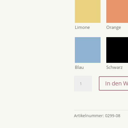
Limone
Orange
Blau
Schwarz
Erinnerungsbox
In den 
zur
Hochzeit
/
Erinnerungskiste
Hochzeit
Artikelnummer:
0299-08
/