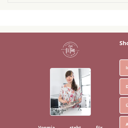
Sh
D
Ü
Vonmia steht für