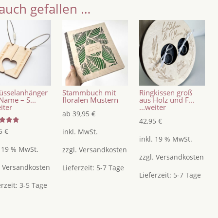
auch gefallen …
üsselanhänger
Stammbuch mit
Ringkissen groß
Name – S...
floralen Mustern
aus Holz und F...
eiter
...weiter
ab
39,95
€
42,95
€
tet
95
€
inkl. MwSt.
inkl. 19 % MwSt.
5
. 19 % MwSt.
zzgl.
Versandkosten
zzgl.
Versandkosten
.
Versandkosten
Lieferzeit:
5-7 Tage
Lieferzeit:
5-7 Tage
erzeit:
3-5 Tage