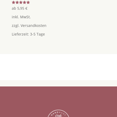
Bewertet
ab
5,95
€
mit
5.00
inkl. MwSt.
von 5
zzgl.
Versandkosten
Lieferzeit:
3-5 Tage