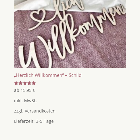
„Herzlich Willkommen“ – Schild
Bewertet
ab
15,95
€
mit
5.00
inkl. MwSt.
von 5
zzgl.
Versandkosten
Lieferzeit:
3-5 Tage