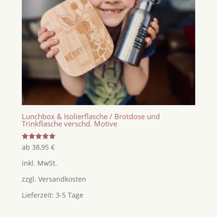
Lunchbox & Isolierflasche / Brotdose und
Trinkflasche verschd. Motive
Bewertet
ab
38,95
€
mit
5.00
inkl. MwSt.
von 5
zzgl.
Versandkosten
Lieferzeit:
3-5 Tage