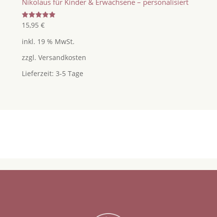
Nikolaus für Kinder & Erwachsene – personalisiert
Bewertet
15,95
€
mit
5.00
inkl. 19 % MwSt.
von 5
zzgl.
Versandkosten
Lieferzeit:
3-5 Tage