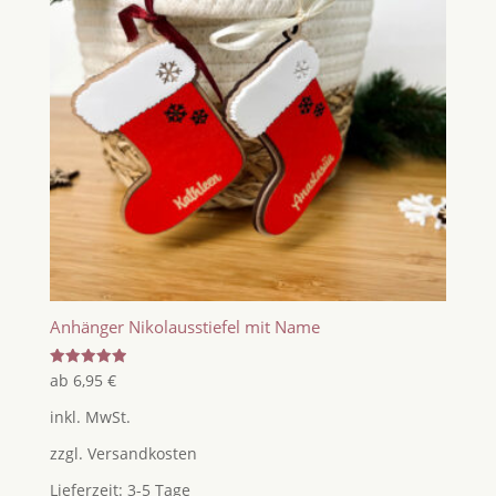
Anhänger Nikolausstiefel mit Name
Bewertet
ab
6,95
€
mit
5.00
inkl. MwSt.
von 5
zzgl.
Versandkosten
Lieferzeit:
3-5 Tage