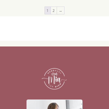
1
2
→