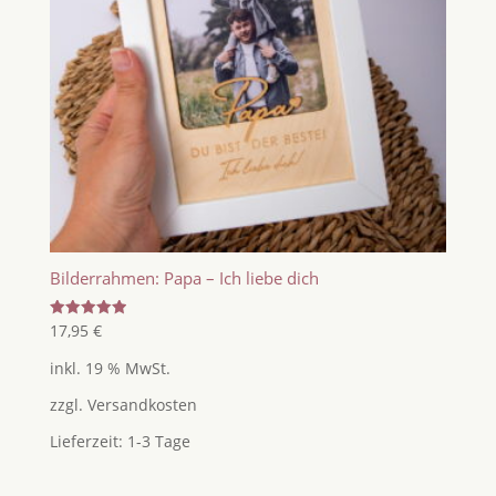
Bilderrahmen: Papa – Ich liebe dich
Bewertet
17,95
€
mit
5.00
inkl. 19 % MwSt.
von 5
zzgl.
Versandkosten
Lieferzeit:
1-3 Tage