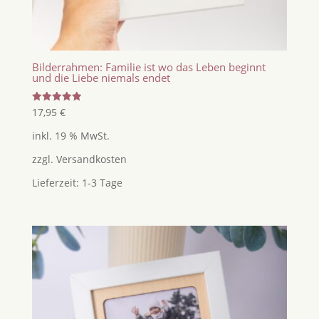
Bilderrahmen: Familie ist wo das Leben beginnt
und die Liebe niemals endet
Bewertet
17,95
€
mit
5.00
inkl. 19 % MwSt.
von 5
zzgl.
Versandkosten
Lieferzeit:
1-3 Tage