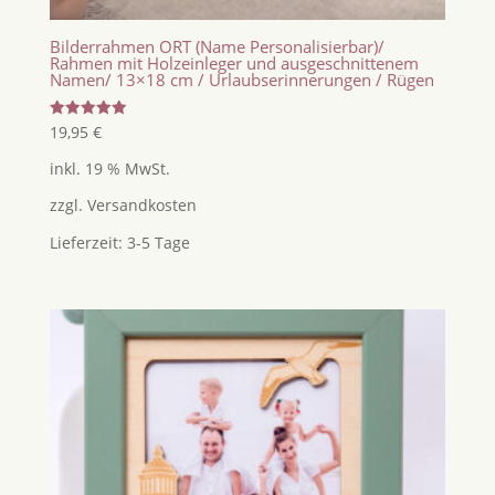
Bilderrahmen ORT (Name Personalisierbar)/
Rahmen mit Holzeinleger und ausgeschnittenem
Namen/ 13×18 cm / Urlaubserinnerungen / Rügen
Bewertet
19,95
€
mit
5.00
inkl. 19 % MwSt.
von 5
zzgl.
Versandkosten
Lieferzeit:
3-5 Tage