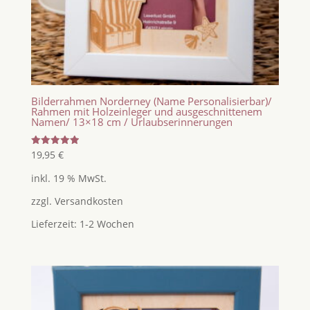
Bilderrahmen Norderney (Name Personalisierbar)/
Rahmen mit Holzeinleger und ausgeschnittenem
Namen/ 13×18 cm / Urlaubserinnerungen
Bewertet
19,95
€
mit
5.00
inkl. 19 % MwSt.
von 5
zzgl.
Versandkosten
Lieferzeit:
1-2 Wochen