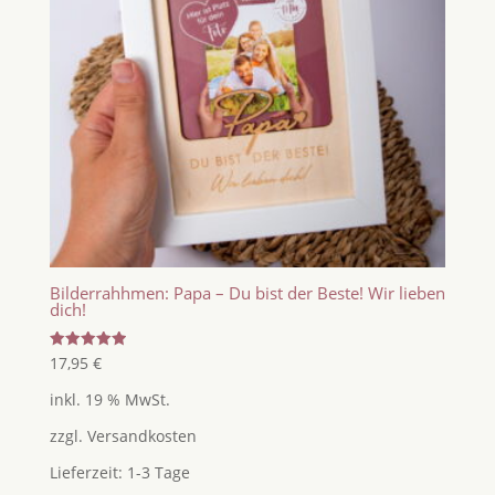
Bilderrahhmen: Papa – Du bist der Beste! Wir lieben
dich!
Bewertet
17,95
€
mit
5.00
inkl. 19 % MwSt.
von 5
zzgl.
Versandkosten
Lieferzeit:
1-3 Tage