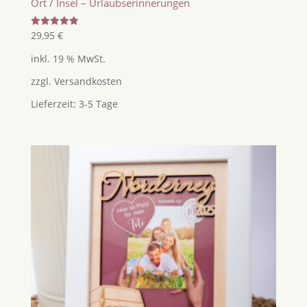
Ort / Insel – Urlaubserinnerungen
Bewertet
29,95
€
mit
5.00
inkl. 19 % MwSt.
von 5
zzgl.
Versandkosten
Lieferzeit:
3-5 Tage