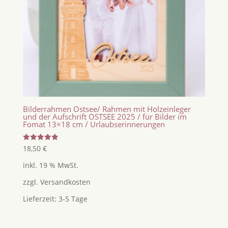
Bilderrahmen Ostsee/ Rahmen mit Holzeinleger
und der Aufschrift OSTSEE 2025 / für Bilder im
Fomat 13×18 cm / Urlaubserinnerungen
Bewertet
18,50
€
mit
5.00
inkl. 19 % MwSt.
von 5
zzgl.
Versandkosten
Lieferzeit:
3-5 Tage