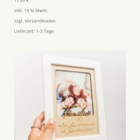
17,95
€
mit
5.00
inkl. 19 % MwSt.
von 5
zzgl.
Versandkosten
Lieferzeit:
1-3 Tage