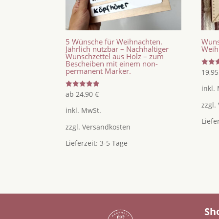
5 Wünsche für Weihnachten.
Wuns
Jährlich nutzbar – Nachhaltiger
Weih
Wunschzettel aus Holz – zum
Bescheiben mit einem non-
permanent Marker.
Bewer
19,9
mit
5.00
inkl.
von 5
Bewertet
ab
24,90
€
mit
zzgl.
4.90
inkl. MwSt.
von 5
Liefe
zzgl.
Versandkosten
Lieferzeit:
3-5 Tage
Sh