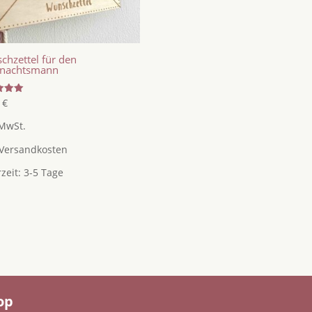
chzettel für den
nachtsmann
tet
5
€
 MwSt.
Versandkosten
rzeit:
3-5 Tage
op