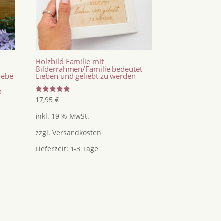
Holzbild Familie mit
Bilderrahmen/Familie bedeutet
iebe
Lieben und geliebt zu werden
o
Bewertet
17,95
€
mit
5.00
inkl. 19 % MwSt.
von 5
zzgl.
Versandkosten
Lieferzeit:
1-3 Tage