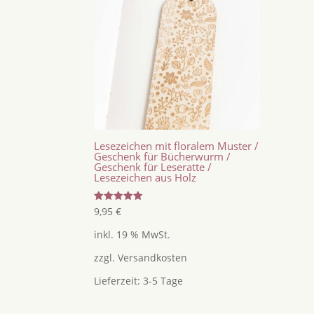
Lesezeichen mit floralem Muster /
Geschenk für Bücherwurm /
Geschenk für Leseratte /
Lesezeichen aus Holz
Bewertet
9,95
€
mit
5.00
inkl. 19 % MwSt.
von 5
zzgl.
Versandkosten
Lieferzeit:
3-5 Tage