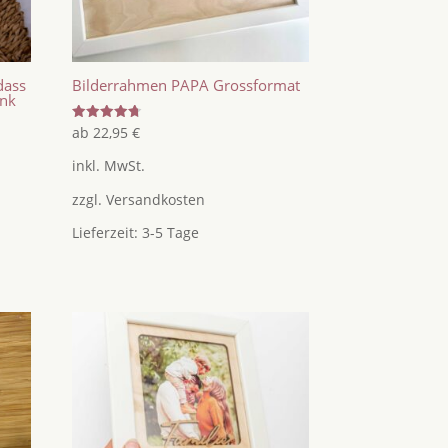
dass
Bilderrahmen PAPA Grossformat
enk
Bewertet
ab
22,95
€
mit
4.75
inkl. MwSt.
von 5
zzgl.
Versandkosten
Lieferzeit:
3-5 Tage