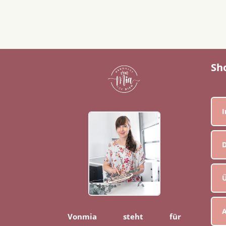
Sh
D
Ü
Vonmia steht für