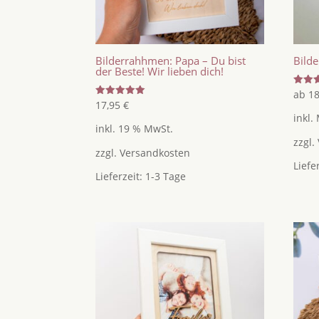
Bilderrahhmen: Papa – Du bist
Bild
der Beste! Wir lieben dich!
Bewer
ab
1
mit
Bewertet
17,95
€
4.82
mit
inkl.
von 5
5.00
inkl. 19 % MwSt.
von 5
zzgl.
zzgl.
Versandkosten
Liefe
Lieferzeit:
1-3 Tage