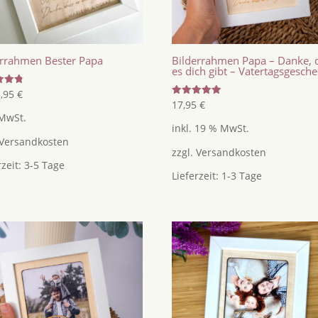
errahmen Bester Papa
Bilderrahmen Papa – Danke, 
es dich gibt – Vatertagsgesch
tet
8,95
€
Bewertet
17,95
€
mit
 MwSt.
5.00
inkl. 19 % MwSt.
von 5
Versandkosten
zzgl.
Versandkosten
rzeit:
3-5 Tage
Lieferzeit:
1-3 Tage