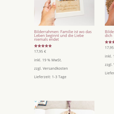
Bilderrahmen: Familie ist wo das
Bilde
Leben beginnt und die Liebe
dich
niemals endet
Bewer
17,9
mit
Bewertet
17,95
€
5.00
mit
inkl.
von 5
5.00
inkl. 19 % MwSt.
von 5
zzgl.
zzgl.
Versandkosten
Liefe
Lieferzeit:
1-3 Tage