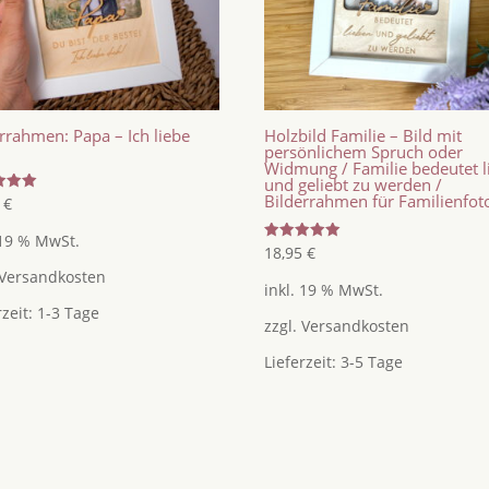
rrahmen: Papa – Ich liebe
Holzbild Familie – Bild mit
persönlichem Spruch oder
Widmung / Familie bedeutet l
und geliebt zu werden /
Bilderrahmen für Familienfot
tet
5
€
 19 % MwSt.
Bewertet
18,95
€
mit
Versandkosten
5.00
inkl. 19 % MwSt.
von 5
rzeit:
1-3 Tage
zzgl.
Versandkosten
Lieferzeit:
3-5 Tage