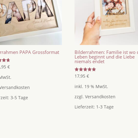
errahmen PAPA Grossformat
Bilderrahmen: Familie ist wo 
Leben beginnt und die Liebe
niemals endet
tet
2,95
€
Bewertet
17,95
€
 MwSt.
mit
5.00
inkl. 19 % MwSt.
von 5
Versandkosten
zzgl.
Versandkosten
rzeit:
3-5 Tage
Lieferzeit:
1-3 Tage