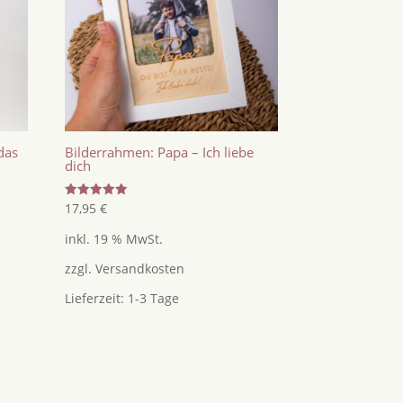
das
Bilderrahmen: Papa – Ich liebe
dich
Bewertet
17,95
€
mit
5.00
inkl. 19 % MwSt.
von 5
zzgl.
Versandkosten
Lieferzeit:
1-3 Tage