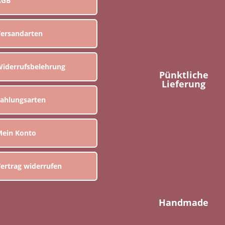
AGB
ersandarten
iderrufsbelehrung
Pünktliche
Lieferung
ahlungsarten
ein Konto
ertrag widerrufen
Handmade