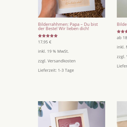
Bilderrahhmen: Papa – Du bist
Bild
der Beste! Wir lieben dich!
Bewer
ab
1
mit
Bewertet
17,95
€
4.82
mit
inkl.
von 5
5.00
inkl. 19 % MwSt.
von 5
zzgl.
zzgl.
Versandkosten
Liefe
Lieferzeit:
1-3 Tage