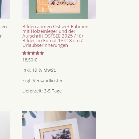
men
Bilderrahmen Ostsee/ Rahmen
mit Holzeinleger und der
r
Aufschrift OSTSEE 2025 / für
Bilder im Fomat 13×18 cm /
Urlaubserinnerungen
Bewertet
18,50
€
mit
5.00
inkl. 19 % MwSt.
von 5
zzgl.
Versandkosten
Lieferzeit:
3-5 Tage