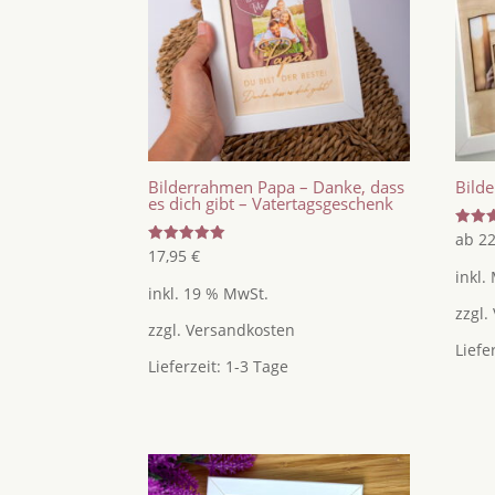
Bilderrahmen Papa – Danke, dass
Bild
es dich gibt – Vatertagsgeschenk
Bewer
ab
2
mit
Bewertet
17,95
€
4.75
mit
inkl.
von 5
5.00
inkl. 19 % MwSt.
von 5
zzgl.
zzgl.
Versandkosten
Liefe
Lieferzeit:
1-3 Tage