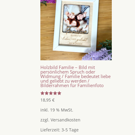
Holzbild Familie – Bild mit
persönlichem Spruch oder
Widmung / Familie bedeutet liebe
und geliebt zu werden /
Bilderrahmen für Familienfoto
Bewertet
18,95
€
mit
5.00
inkl. 19 % MwSt.
von 5
zzgl.
Versandkosten
Lieferzeit:
3-5 Tage