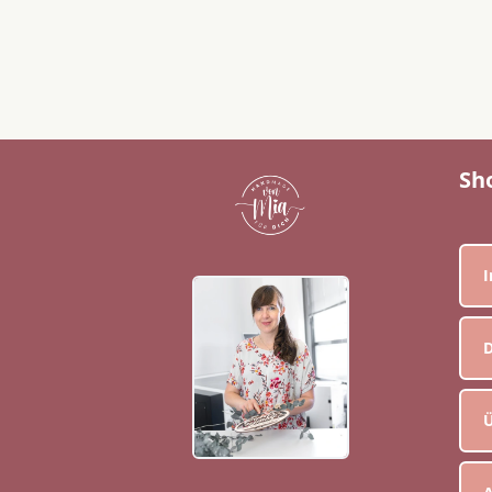
Sh
D
Ü