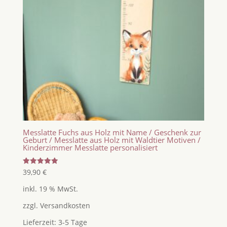
Messlatte Fuchs aus Holz mit Name / Geschenk zur
Geburt / Messlatte aus Holz mit Waldtier Motiven /
Kinderzimmer Messlatte personalisiert
Bewertet
39,90
€
mit
5.00
inkl. 19 % MwSt.
von 5
zzgl.
Versandkosten
Lieferzeit:
3-5 Tage