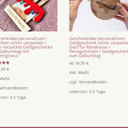
enkidee personalisiert :
Geschenkidee personalisiert:
chein schön verpacken /
Geldgeschenk schön verpacke
n verpackte Geldgeschenke
Geld für Reisekasse /
Geburtstag mit
Reisegutschein / Geldgeschen
nsgravur
zum Geburtstag
ab
16,95
€
tet
5,95
€
inkl. MwSt.
 MwSt.
zzgl.
Versandkosten
Versandkosten
Lieferzeit:
3-5 Tage
rzeit:
3-5 Tage