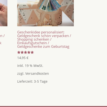
Geschenkidee personalisiert:
n /
Geldgeschenk schön verpacken /
Shopping schenken /
k
Einkaufsgutschein /
Geldgeschenke zum Geburtstag
Bewertet
14,95
€
mit
5.00
inkl. 19 % MwSt.
von 5
zzgl.
Versandkosten
Lieferzeit:
3-5 Tage