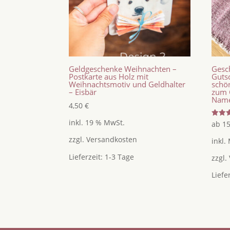
Geldgeschenke Weihnachten –
Gesch
Postkarte aus Holz mit
Guts
Weihnachtsmotiv und Geldhalter
schö
– Eisbär
zum 
Name
4,50
€
inkl. 19 % MwSt.
Bewer
ab
1
mit
5.00
zzgl.
Versandkosten
inkl.
von 5
Lieferzeit:
1-3 Tage
zzgl.
Liefe