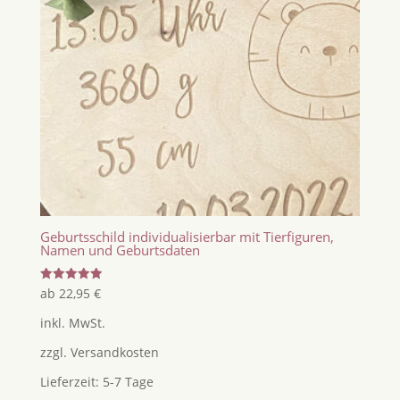
Geburtsschild individualisierbar mit Tierfiguren,
Namen und Geburtsdaten
Bewertet
ab
22,95
€
mit
5.00
inkl. MwSt.
von 5
zzgl.
Versandkosten
Lieferzeit:
5-7 Tage