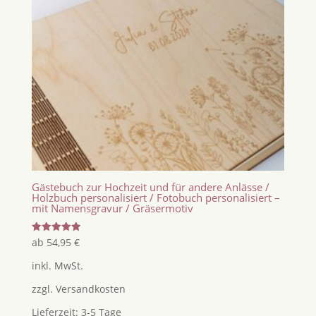
Gästebuch zur Hochzeit und für andere Anlässe /
Holzbuch personalisiert / Fotobuch personalisiert –
mit Namensgravur / Gräsermotiv
Bewertet
ab
54,95
€
mit
5.00
inkl. MwSt.
von 5
zzgl.
Versandkosten
Lieferzeit:
3-5 Tage