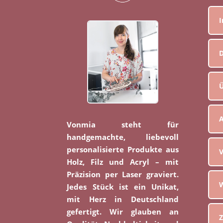
D
Ü
Vonmia steht für
handgemachte, liebevoll
personalisierte Produkte aus
V
Holz, Filz und Acryl – mit
Präzision per Laser graviert.
W
Jedes Stück ist ein Unikat,
mit Herz in Deutschland
gefertigt. Wir glauben an
Z