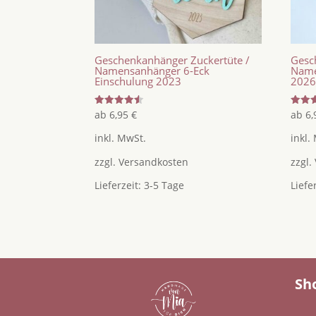
Geschenkanhänger Zuckertüte /
Gesc
Namensanhänger 6-Eck
Name
Einschulung 2023
202
Bewertet
Bewer
ab
6,95
€
ab
6
mit
mit
4.50
4.67
inkl. MwSt.
inkl.
von 5
von 5
zzgl.
Versandkosten
zzgl.
Lieferzeit:
3-5 Tage
Liefe
Sh