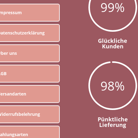
99
%
Impressum
atenschutzerklärung
Glückliche
Kunden
ber uns
AGB
98
%
ersandarten
iderrufsbelehrung
Pünktliche
Lieferung
ahlungsarten