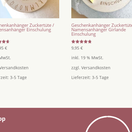
henkanhänger Zuckertüte /
Geschenkanhänger Zuckertüte
nsanhänger Einschulung
Namensanhänger Girlande
6
Einschulung
tet
Bewertet
,95
€
9,95
€
mit
4.80
 MwSt.
inkl. 19 % MwSt.
von 5
Versandkosten
zzgl.
Versandkosten
rzeit:
3-5 Tage
Lieferzeit:
3-5 Tage
op