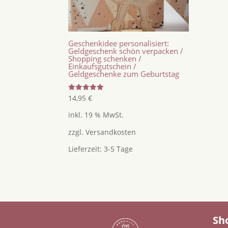
Geschenkidee personalisiert:
Geldgeschenk schön verpacken /
Shopping schenken /
Einkaufsgutschein /
Geldgeschenke zum Geburtstag
Bewertet
14,95
€
mit
5.00
inkl. 19 % MwSt.
von 5
zzgl.
Versandkosten
Lieferzeit:
3-5 Tage
Sh