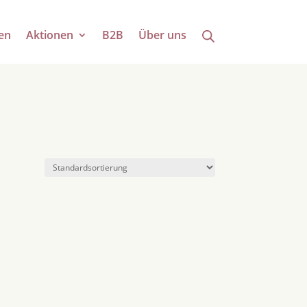
en
Aktionen
B2B
Über uns