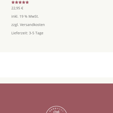
Bewertet
22,95
€
mit
5.00
inkl. 19 % MwSt.
von 5
zzgl.
Versandkosten
Lieferzeit:
3-5 Tage