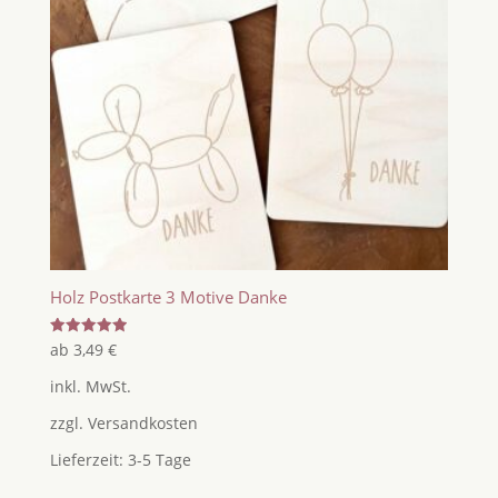
Holz Postkarte 3 Motive Danke
Bewertet
ab
3,49
€
mit
5.00
inkl. MwSt.
von 5
zzgl.
Versandkosten
Lieferzeit:
3-5 Tage