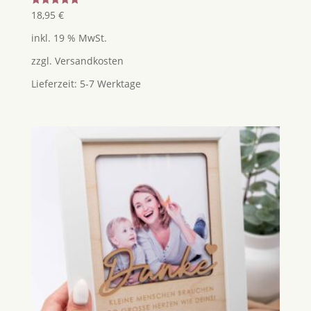
Bewertet
18,95
€
mit
5.00
inkl. 19 % MwSt.
von 5
zzgl.
Versandkosten
Lieferzeit:
5-7 Werktage