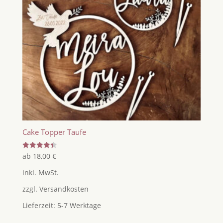
Cake Topper Taufe
Bewertet
ab
18,00
€
mit
4.44
inkl. MwSt.
von 5
zzgl.
Versandkosten
Lieferzeit:
5-7 Werktage