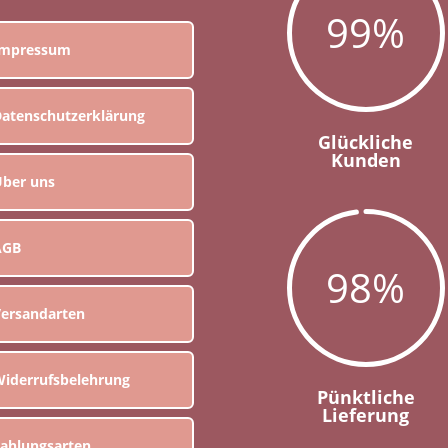
99
%
Impressum
atenschutzerklärung
Glückliche
Kunden
ber uns
AGB
98
%
ersandarten
iderrufsbelehrung
Pünktliche
Lieferung
ahlungsarten