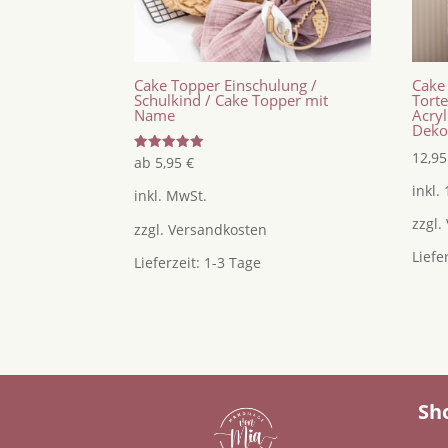
Cake Topper Einschulung /
Cake
Schulkind / Cake Topper mit
Tort
Name
Acryl
Deko
12,9
Bewertet
ab
5,95
€
mit
5.00
inkl.
inkl. MwSt.
von 5
zzgl.
zzgl.
Versandkosten
Liefe
Lieferzeit:
1-3 Tage
Sh