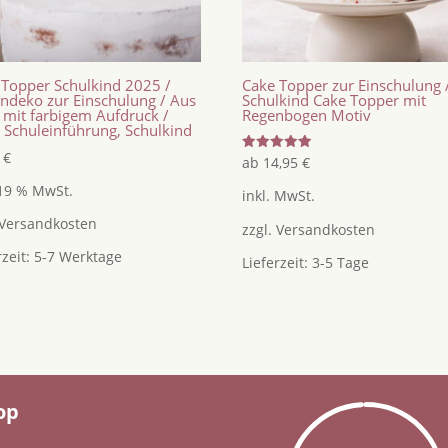
 Topper Schulkind 2025 /
Cake Topper zur Einschulung 
endeko zur Einschulung / Aus
Schulkind Cake Topper mit
 mit farbigem Aufdruck /
Regenbogen Motiv
 Schuleinführung, Schulkind
5
€
Bewertet
ab
14,95
€
mit
5.00
 19 % MwSt.
inkl. MwSt.
von 5
Versandkosten
zzgl.
Versandkosten
rzeit:
5-7 Werktage
Lieferzeit:
3-5 Tage
op