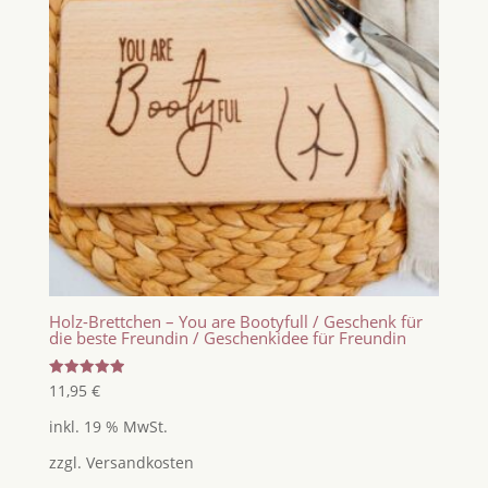
Holz-Brettchen – You are Bootyfull / Geschenk für
die beste Freundin / Geschenkidee für Freundin
Bewertet
11,95
€
mit
5.00
inkl. 19 % MwSt.
von 5
zzgl.
Versandkosten