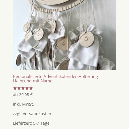
Personalisierte Adventskalender-Halterung
Halbrund mit Name
Bewertet
ab
29,95
€
mit
5.00
inkl. MwSt.
von 5
zzgl.
Versandkosten
Lieferzeit:
5-7 Tage