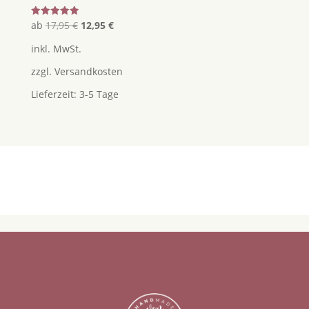
Ursprünglicher
Aktueller
Bewertet
ab
17,95
€
12,95
€
mit
Preis
Preis
5.00
inkl. MwSt.
von 5
war:
ist:
zzgl.
Versandkosten
17,95 €
12,95 €.
Lieferzeit:
3-5 Tage