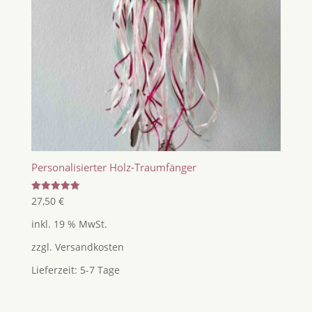
Personalisierter Holz-Traumfänger
Bewertet
27,50
€
mit
5.00
inkl. 19 % MwSt.
von 5
zzgl.
Versandkosten
Lieferzeit:
5-7 Tage