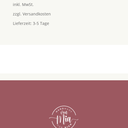
5.00
inkl. MwSt.
von 5
zzgl.
Versandkosten
Lieferzeit:
3-5 Tage