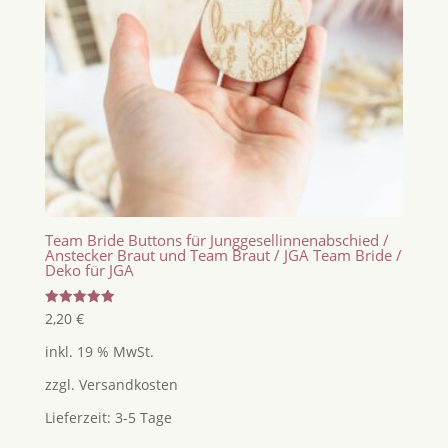
Team Bride Buttons für Junggesellinnenabschied /
Anstecker Braut und Team Braut / JGA Team Bride /
Deko für JGA
Bewertet
2,20
€
mit
5.00
inkl. 19 % MwSt.
von 5
zzgl.
Versandkosten
Lieferzeit:
3-5 Tage