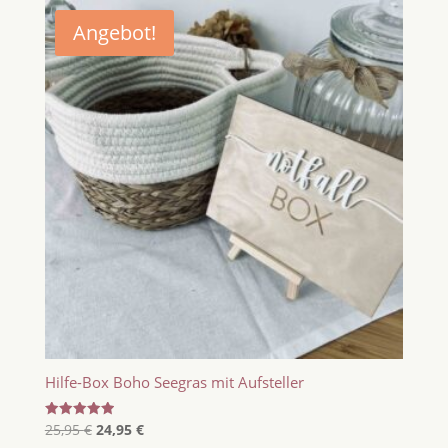
Angebot!
Hilfe-Box Boho Seegras mit Aufsteller
Ursprünglicher
Aktueller
Bewertet
25,95
€
24,95
€
mit