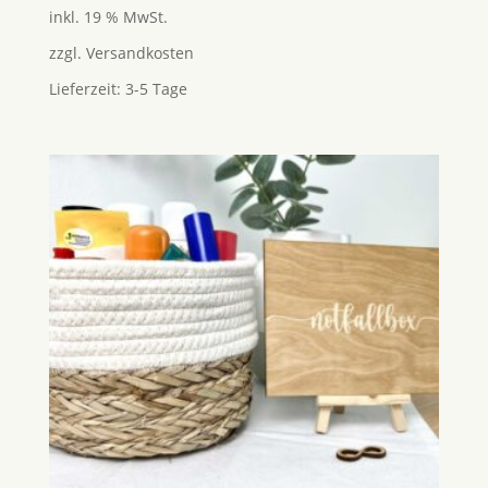
Preis
Preis
5.00
inkl. 19 % MwSt.
von 5
war:
ist:
zzgl.
Versandkosten
25,95 €
24,95 €.
Lieferzeit:
3-5 Tage