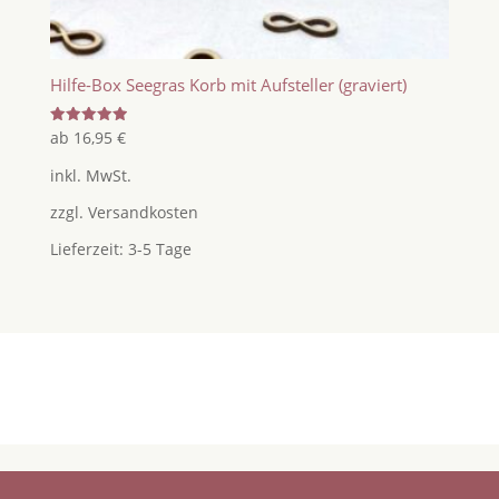
Hilfe-Box Seegras Korb mit Aufsteller (graviert)
Bewertet
ab
16,95
€
mit
5.00
inkl. MwSt.
von 5
zzgl.
Versandkosten
Lieferzeit:
3-5 Tage