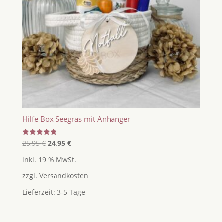
Hilfe Box Seegras mit Anhänger
Ursprünglicher
Aktueller
Bewertet
25,95
€
24,95
€
mit
Preis
Preis
5.00
inkl. 19 % MwSt.
von 5
war:
ist:
zzgl.
Versandkosten
25,95 €
24,95 €.
Lieferzeit:
3-5 Tage