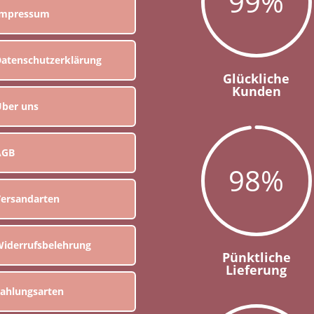
99
%
Impressum
atenschutzerklärung
Glückliche
Kunden
ber uns
AGB
98
%
ersandarten
iderrufsbelehrung
Pünktliche
Lieferung
ahlungsarten