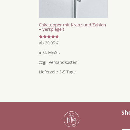
Caketopper mit Kranz und Zahlen
– verspiegelt
Bewertet
ab
20,95
€
mit
4.80
inkl. MwSt.
von 5
zzgl.
Versandkosten
Lieferzeit:
3-5 Tage
Sh