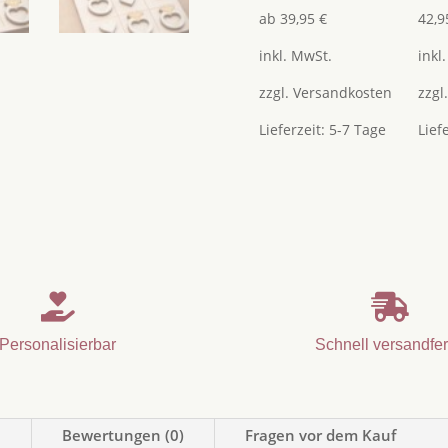
ab
39,95
€
42,
Brautpaar
/
inkl. MwSt.
inkl
Geschenk
zzgl.
Versandkosten
zzgl
für
Gäste
Lieferzeit:
5-7 Tage
Lief
Menge


Personalisierbar
Schnell versandfer
n
Bewertungen (0)
Fragen vor dem Kauf