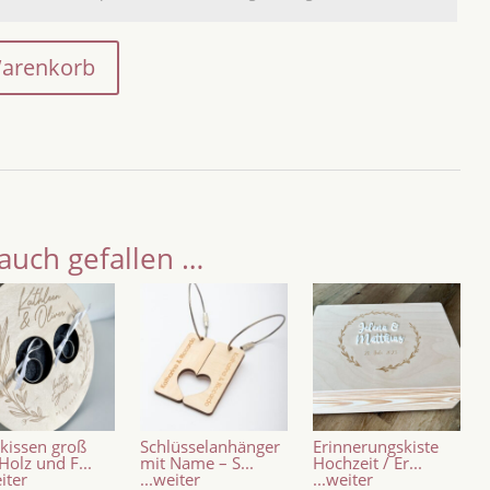
Warenkorb
auch gefallen …
kissen groß
Schlüsselanhänger
Erinnerungskiste
Holz und F...
mit Name – S...
Hochzeit / Er...
eiter
...weiter
...weiter