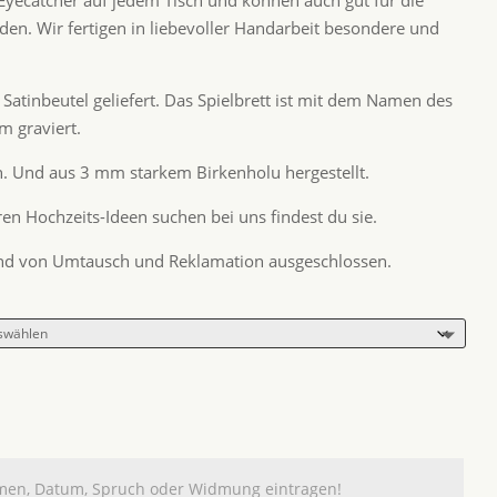
 Eyecatcher auf jedem Tisch und können auch gut für die
en. Wir fertigen in liebevoller Handarbeit besondere und
Satinbeutel geliefert. Das Spielbrett ist mit dem Namen des
 graviert.
ch. Und aus 3 mm starkem Birkenholu hergestellt.
en Hochzeits-Ideen suchen bei uns findest du sie.
sind von Umtausch und Reklamation ausgeschlossen.