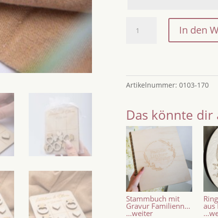
Gastgeschenke
In den 
aus
Holz
/
Tic
Tac
Artikelnummer:
0103-170
Toe
Spiel
Das könnte dir 
für
Hochzeitsgäste
/
Gastgeschenk
zur
Hochzeit
/
Stammbuch mit
Ring
Geschenk
Gravur Familienn...
aus 
...weiter
...w
für