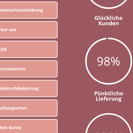
atenschutzerklärung
Glückliche
Kunden
ber uns
AGB
98
%
ersandarten
iderrufsbelehrung
Pünktliche
Lieferung
ahlungsarten
ein Konto