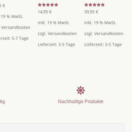
95
€
Bewertet
Bewertet
14,95
€
39,95
€
mit
mit
. 19 % MwSt.
5.00
5.00
von 5
von 5
inkl. 19 % MwSt.
inkl. 19 % MwSt.
.
Versandkosten
zzgl.
Versandkosten
zzgl.
Versandkosten
erzeit:
5-7 Tage
Lieferzeit:
3-5 Tage
Lieferzeit:
3-5 Tage

tig
Nachhaltige Produkte