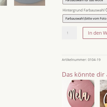
Hintergrund Farbauswahl
Kinderzimmer-
In den 
Türschild
aus
Holz
mit
Name
Artikelnummer:
0104-19
und
Regenbogen/Feder
Das könnte dir 
Menge