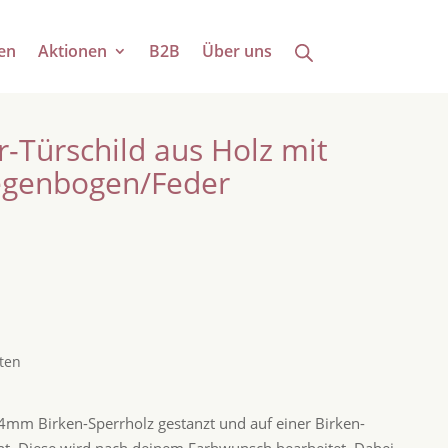
en
Aktionen
B2B
Über uns
-Türschild aus Holz mit
genbogen/Feder
ten
mm Birken-Sperrholz gestanzt und auf einer Birken-
ht. Diese wird nach deinem Farbwunsch bearbeitet. Dabei