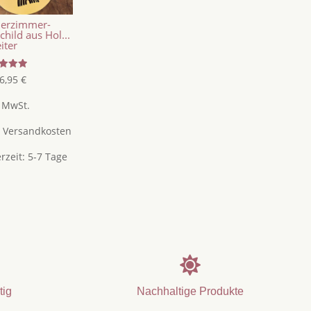
derzimmer-
child aus Hol...
eiter
tet
6,95
€
5
. MwSt.
.
Versandkosten
erzeit:
5-7 Tage

tig
Nachhaltige Produkte