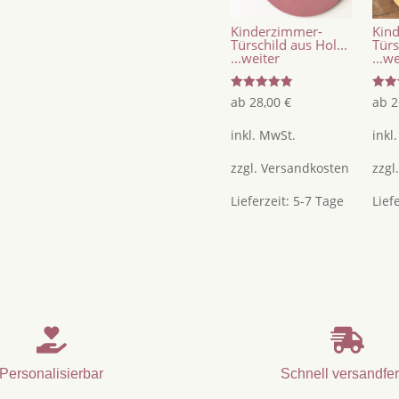
Kinderzimmer-
Kin
Türschild aus Hol...
Türs
...weiter
...w
Bewertet
Bewer
ab
28,00
€
ab
2
mit
mit
5.00
5.00
von 5
von 
inkl. MwSt.
inkl
zzgl.
Versandkosten
zzgl
Lieferzeit:
5-7 Tage
Lief


Personalisierbar
Schnell versandfer