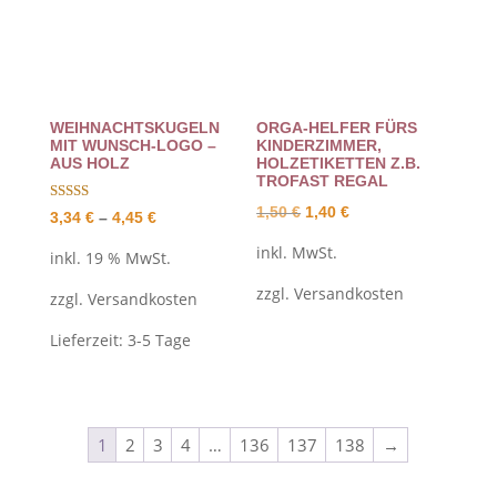
WEIHNACHTSKUGELN
ORGA-HELFER FÜRS
MIT WUNSCH-LOGO –
KINDERZIMMER,
AUS HOLZ
HOLZETIKETTEN Z.B.
TROFAST REGAL
Ursprünglicher
Aktueller
1,50
€
1,40
€
Bewertet mit
3,34
€
–
4,45
€
5.00
Preis
Preis
von 5
inkl. MwSt.
inkl. 19 % MwSt.
war:
ist:
zzgl.
Versandkosten
1,50 €
1,40 €.
zzgl.
Versandkosten
Lieferzeit:
3-5 Tage
1
2
3
4
…
136
137
138
→