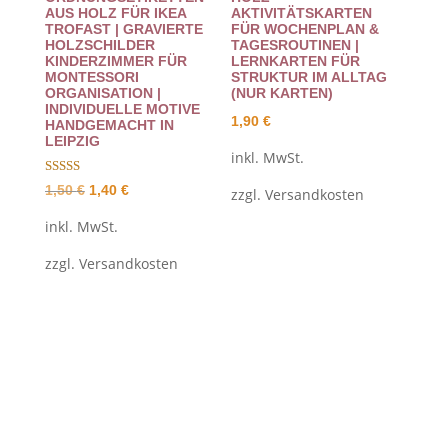
AUS HOLZ FÜR IKEA
AKTIVITÄTSKARTEN
TROFAST | GRAVIERTE
FÜR WOCHENPLAN &
HOLZSCHILDER
TAGESROUTINEN |
KINDERZIMMER FÜR
LERNKARTEN FÜR
MONTESSORI
STRUKTUR IM ALLTAG
ORGANISATION |
(NUR KARTEN)
INDIVIDUELLE MOTIVE
1,90
€
HANDGEMACHT IN
LEIPZIG
inkl. MwSt.
Bewertet
Ursprünglicher
Aktueller
1,50
€
1,40
€
zzgl.
Versandkosten
mit
4.67
Preis
Preis
von 5
inkl. MwSt.
war:
ist:
zzgl.
Versandkosten
1,50 €
1,40 €.