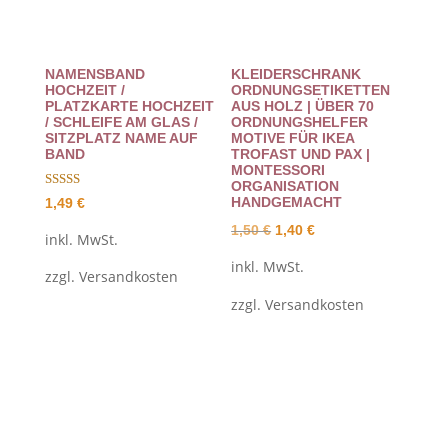
NAMENSBAND
KLEIDERSCHRANK
HOCHZEIT /
ORDNUNGSETIKETTEN
PLATZKARTE HOCHZEIT
AUS HOLZ | ÜBER 70
/ SCHLEIFE AM GLAS /
ORDNUNGSHELFER
SITZPLATZ NAME AUF
MOTIVE FÜR IKEA
BAND
TROFAST UND PAX |
MONTESSORI
ORGANISATION
Bewertet mit
HANDGEMACHT
1,49
€
5.00
von 5
Ursprünglicher
Aktueller
1,50
€
1,40
€
inkl. MwSt.
Preis
Preis
inkl. MwSt.
zzgl.
Versandkosten
war:
ist:
zzgl.
Versandkosten
1,50 €
1,40 €.