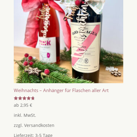
Weihnachts – Anhänger für Flaschen aller Art
Bewertet
ab
2,95
€
mit
4.78
inkl. MwSt.
von 5
zzgl.
Versandkosten
Lieferzeit:
3-5 Tage