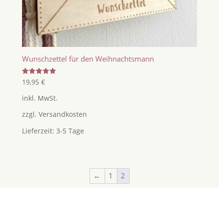
Wunschzettel für den Weihnachtsmann
Bewertet
19,95
€
mit
5.00
inkl. MwSt.
von 5
zzgl.
Versandkosten
Lieferzeit:
3-5 Tage
←
1
2