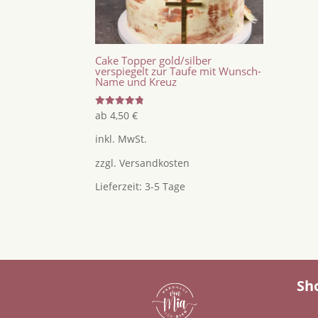
Cake Topper gold/silber
verspiegelt zur Taufe mit Wunsch-
Name und Kreuz
Bewertet
ab
4,50
€
mit
4.80
inkl. MwSt.
von 5
zzgl.
Versandkosten
Lieferzeit:
3-5 Tage
Sh