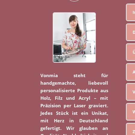
D
Ü
Vonmia steht für
handgemachte, liebevoll
personalisierte Produkte aus
V
Holz, Filz und Acryl – mit
Präzision per Laser graviert.
W
Jedes Stück ist ein Unikat,
mit Herz in Deutschland
gefertigt. Wir glauben an
Z