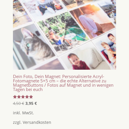
Dein Foto, Dein Magnet: Personalisierte Acryl-
Fotomagnete 5×5 cm – die echte Alternative zu
Magnetbuttons / Fotos auf Magnet und in wenigen
Tagen bei euch
Ursprünglicher
Aktueller
Bewertet
4,50
€
3,95
€
mit
Preis
Preis
5.00
inkl. MwSt.
von 5
war:
ist:
zzgl.
Versandkosten
4,50 €
3,95 €.