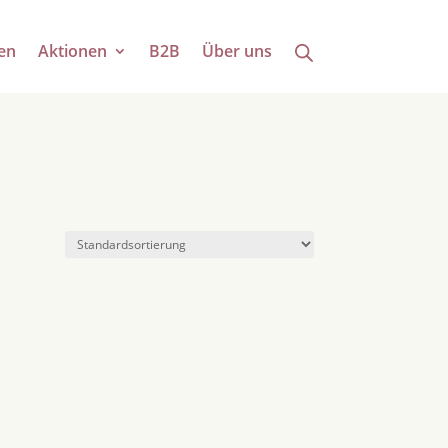
en
Aktionen
B2B
Über uns