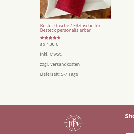
Bestecktasche / Filztasche für
Besteck personalisierbar
Bewertet
ab
4,30
€
mit
4.62
inkl. MwSt.
von 5
zzgl.
Versandkosten
Lieferzeit:
5-7 Tage
Sh