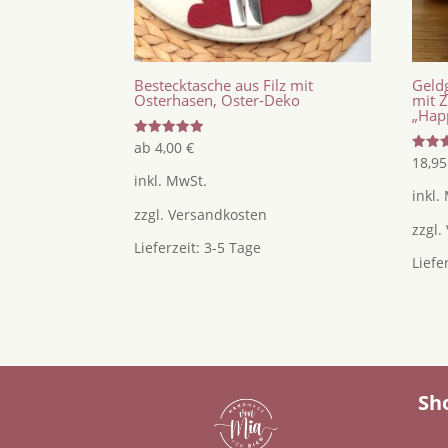
Bestecktasche aus Filz mit
Geld
Osterhasen, Oster-Deko
mit 
„Happ
Bewertet
ab
4,00
€
mit
Bewer
18,9
5.00
mit
inkl. MwSt.
von 5
4.92
inkl.
von 5
zzgl.
Versandkosten
zzgl.
Lieferzeit:
3-5 Tage
Liefe
Sh