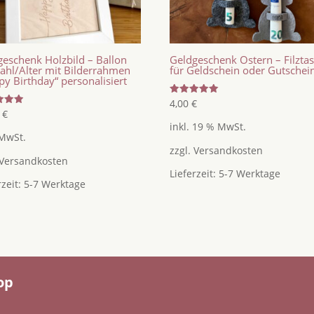
geschenk Holzbild – Ballon
Geldgeschenk Ostern – Filzta
Zahl/Alter mit Bilderrahmen
für Geldschein oder Gutschei
y Birthday“ personalisiert
Bewertet
4,00
€
mit
tet
5
€
5.00
inkl. 19 % MwSt.
von 5
 MwSt.
zzgl.
Versandkosten
Versandkosten
Lieferzeit:
5-7 Werktage
rzeit:
5-7 Werktage
op