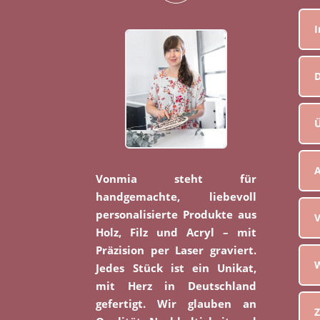
D
Ü
Vonmia steht für
handgemachte, liebevoll
personalisierte Produkte aus
V
Holz, Filz und Acryl – mit
Präzision per Laser graviert.
W
Jedes Stück ist ein Unikat,
mit Herz in Deutschland
gefertigt. Wir glauben an
Z