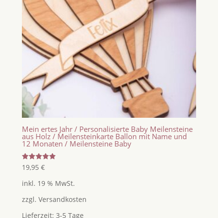
Mein ertes Jahr / Personalisierte Baby Meilensteine
aus Holz / Meilensteinkarte Ballon mit Name und
12 Monaten / Meilensteine Baby
Bewertet
19,95
€
mit
5.00
inkl. 19 % MwSt.
von 5
zzgl.
Versandkosten
Lieferzeit:
3-5 Tage