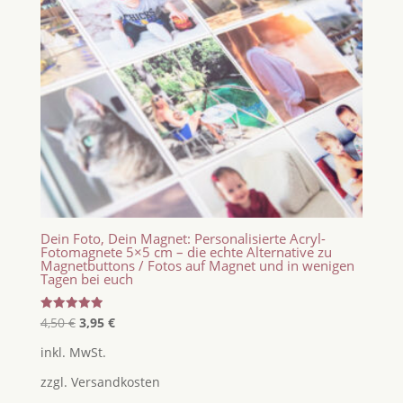
Dein Foto, Dein Magnet: Personalisierte Acryl-
Fotomagnete 5×5 cm – die echte Alternative zu
Magnetbuttons / Fotos auf Magnet und in wenigen
Tagen bei euch
Ursprünglicher
Aktueller
Bewertet
4,50
€
3,95
€
mit
Preis
Preis
5.00
inkl. MwSt.
von 5
war:
ist:
zzgl.
Versandkosten
4,50 €
3,95 €.