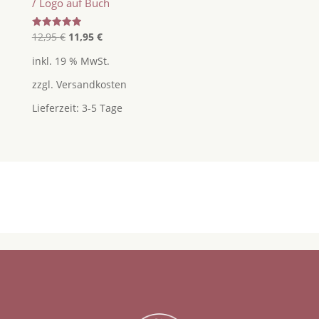
/ Logo auf Buch
Ursprünglicher
Aktueller
Bewertet
12,95
€
11,95
€
mit
Preis
Preis
5.00
inkl. 19 % MwSt.
von 5
war:
ist:
zzgl.
Versandkosten
12,95 €
11,95 €.
Lieferzeit:
3-5 Tage