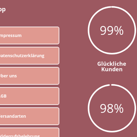
op
99
%
Impressum
atenschutzerklärung
Glückliche
Kunden
ber uns
AGB
98
%
ersandarten
iderrufsbelehrung