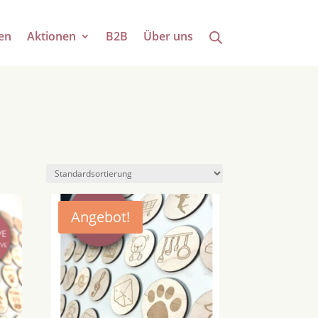
en
Aktionen
B2B
Über uns
Angebot!