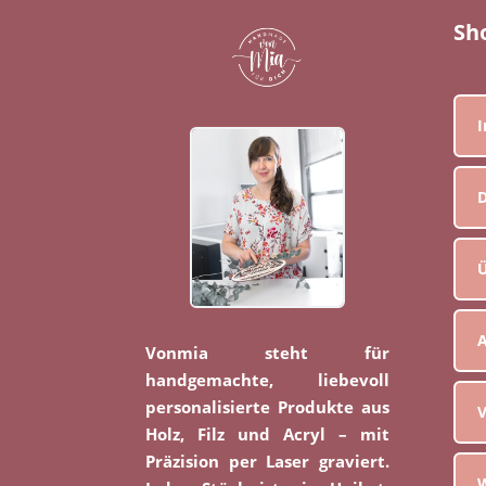
Sh
D
Ü
Vonmia steht für
handgemachte, liebevoll
personalisierte Produkte aus
V
Holz, Filz und Acryl – mit
Präzision per Laser graviert.
W