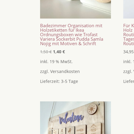
Badezimmer Organisation mit
Für 
Holzetiketten für Ikea
Holz 
Ordnungsboxen wie Trofast
Rout
Variera Sockerbit Pudda Samla
Tages
Nojig mit Motiven & Schrift
Rout
Ursprünglicher
Aktueller
1,50
€
1,40
€
34,9
Preis
Preis
inkl. 19 % MwSt.
inkl.
war:
ist:
zzgl.
Versandkosten
zzgl.
1,50 €
1,40 €.
Lieferzeit:
3-5 Tage
Liefe