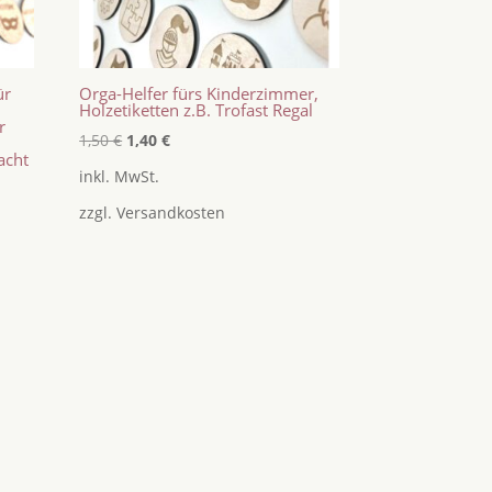
ür
Orga-Helfer fürs Kinderzimmer,
Holzetiketten z.B. Trofast Regal
r
Ursprünglicher
Aktueller
1,50
€
1,40
€
acht
Preis
Preis
inkl. MwSt.
war:
ist:
zzgl.
Versandkosten
1,50 €
1,40 €.