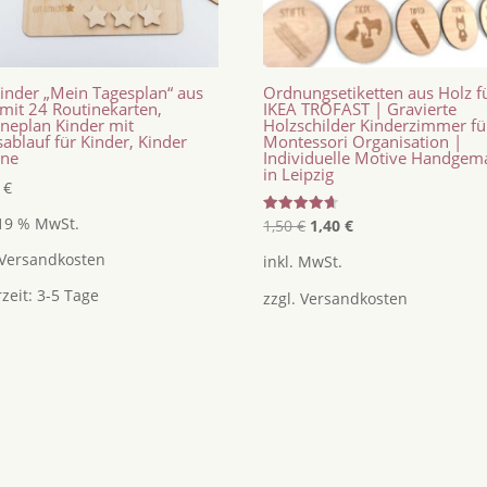
Kinder „Mein Tagesplan“ aus
Ordnungsetiketten aus Holz f
mit 24 Routinekarten,
IKEA TROFAST | Gravierte
ineplan Kinder mit
Holzschilder Kinderzimmer fü
ablauf für Kinder, Kinder
Montessori Organisation |
ine
Individuelle Motive Handgem
in Leipzig
5
€
 19 % MwSt.
Ursprünglicher
Aktueller
Bewertet
1,50
€
1,40
€
mit
Preis
Preis
4.67
Versandkosten
inkl. MwSt.
von 5
war:
ist:
rzeit:
3-5 Tage
zzgl.
Versandkosten
1,50 €
1,40 €.