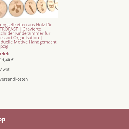
ungsetiketten aus Holz für
 TROFAST | Gravierte
schilder Kinderzimmer für
essori Organisation |
viduelle Motive Handgemacht
ipzig
Ursprünglicher
Aktueller
tet
€
1,40
€
Preis
Preis
 MwSt.
war:
ist:
Versandkosten
1,50 €
1,40 €.
op