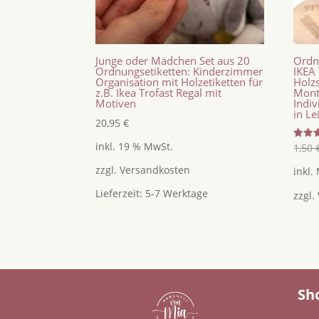
Junge oder Mädchen Set aus 20
Ordn
Ordnungsetiketten: Kinderzimmer
IKEA
Organisation mit Holzetiketten für
Holz
z.B. Ikea Trofast Regal mit
Mont
Motiven
Indi
in Le
20,95
€
inkl. 19 % MwSt.
Bewer
1,50
mit
4.67
zzgl.
Versandkosten
inkl.
von 5
Lieferzeit:
5-7 Werktage
zzgl.
Sh