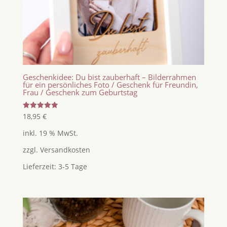
Geschenkidee: Du bist zauberhaft – Bilderrahmen
für ein persönliches Foto / Geschenk für Freundin,
Frau / Geschenk zum Geburtstag
Bewertet
18,95
€
mit
5.00
inkl. 19 % MwSt.
von 5
zzgl.
Versandkosten
Lieferzeit:
3-5 Tage