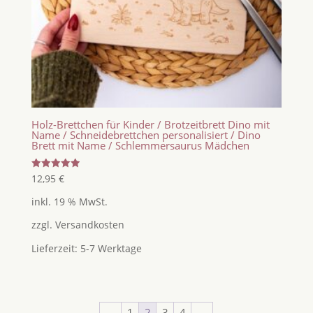
Holz-Brettchen für Kinder / Brotzeitbrett Dino mit
Name / Schneidebrettchen personalisiert / Dino
Brett mit Name / Schlemmersaurus Mädchen
Bewertet
12,95
€
mit
5.00
inkl. 19 % MwSt.
von 5
zzgl.
Versandkosten
Lieferzeit:
5-7 Werktage
←
1
2
3
4
→