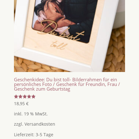
Geschenkidee: Du bist toll- Bilderrahmen für ein
persönliches Foto / Geschenk für Freundin, Frau /
Geschenk zum Geburtstag
Bewertet
18,95
€
mit
5.00
inkl. 19 % MwSt.
von 5
zzgl.
Versandkosten
Lieferzeit:
3-5 Tage