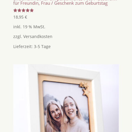
für Freundin, Frau / Geschenk zum Geburtstag
Bewertet
18,95
€
mit
5.00
inkl. 19 % MwSt.
von 5
zzgl.
Versandkosten
Lieferzeit:
3-5 Tage