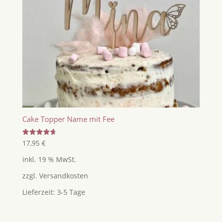
Cake Topper Name mit Fee
Bewertet
17,95
€
mit
4.67
inkl. 19 % MwSt.
von 5
zzgl.
Versandkosten
Lieferzeit:
3-5 Tage