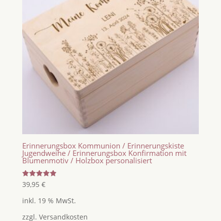
Erinnerungsbox Kommunion / Erinnerungskiste
Jugendweihe / Erinnerungsbox Konfirmation mit
Blumenmotiv / Holzbox personalisiert
Bewertet
39,95
€
mit
5.00
inkl. 19 % MwSt.
von 5
zzgl.
Versandkosten