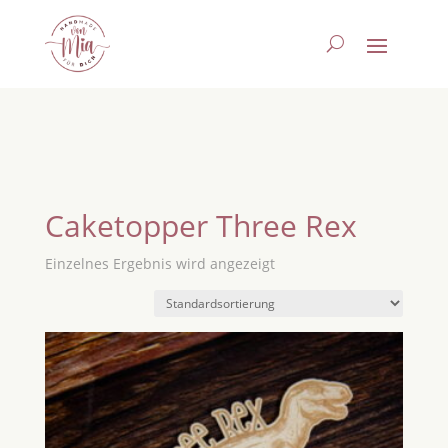
Caketopper Three Rex
Einzelnes Ergebnis wird angezeigt