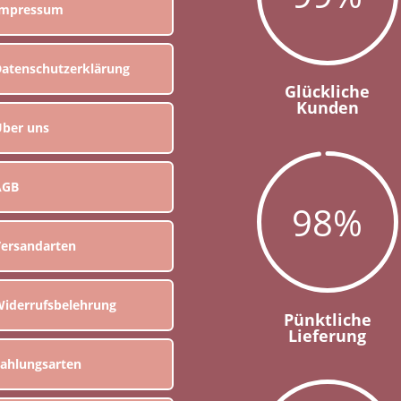
Impressum
atenschutzerklärung
Glückliche
Kunden
ber uns
AGB
98
%
ersandarten
iderrufsbelehrung
Pünktliche
Lieferung
ahlungsarten