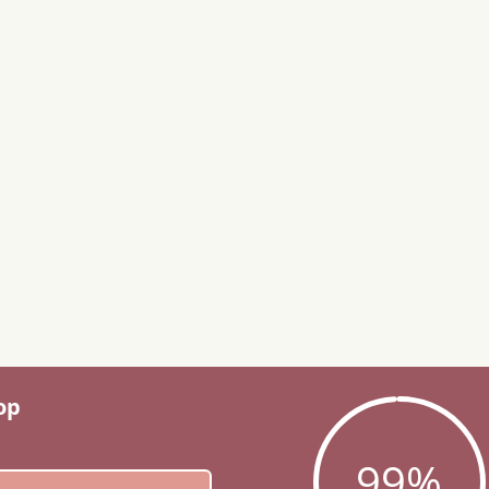
op
99
%