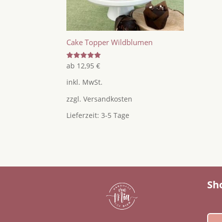
Cake Topper Wildblumen
Bewertet
ab
12,95
€
mit
5.00
inkl. MwSt.
von 5
zzgl.
Versandkosten
Lieferzeit:
3-5 Tage
Sh