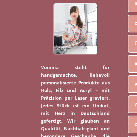
D
Ü
Vonmia steht für
handgemachte, liebevoll
personalisierte Produkte aus
V
Holz, Filz und Acryl – mit
Präzision per Laser graviert.
W
Jedes Stück ist ein Unikat,
mit Herz in Deutschland
gefertigt. Wir glauben an
Z
Qualität, Nachhaltigkeit und
besondere Geschenke, die