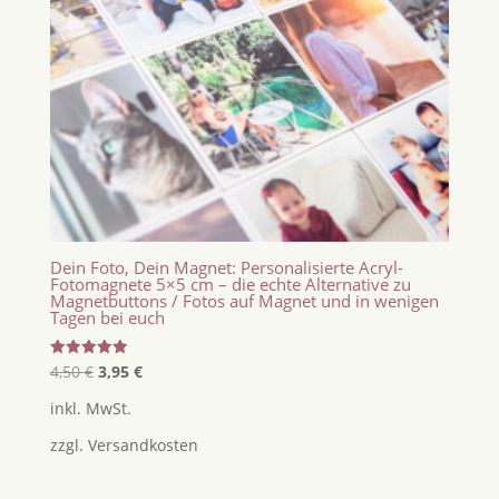
Dein Foto, Dein Magnet: Personalisierte Acryl-
Fotomagnete 5×5 cm – die echte Alternative zu
Magnetbuttons / Fotos auf Magnet und in wenigen
Tagen bei euch
Ursprünglicher
Aktueller
Bewertet
4,50
€
3,95
€
mit
Preis
Preis
5.00
inkl. MwSt.
von 5
war:
ist:
zzgl.
Versandkosten
4,50 €
3,95 €.