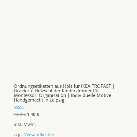
Ordnungsetiketten aus Holz für IKEA TROFAST |
Gravierte Holzschilder Kinderzimmer für
Montessori Organisation | Individuelle Motive
Handgemacht in Leipzig
Ursprünglicher
Aktueller
Bewertet
1,50
€
1,40
€
mit
Preis
Preis
4.67
inkl. MwSt.
von 5
war:
ist:
zzgl.
Versandkosten
1,50 €
1,40 €.