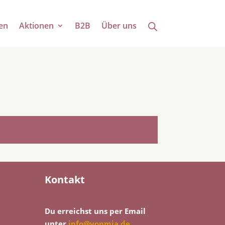
en
Aktionen
B2B
Über uns
Kontakt
Du erreichst uns per Email
unter
info@vonmia.de
.